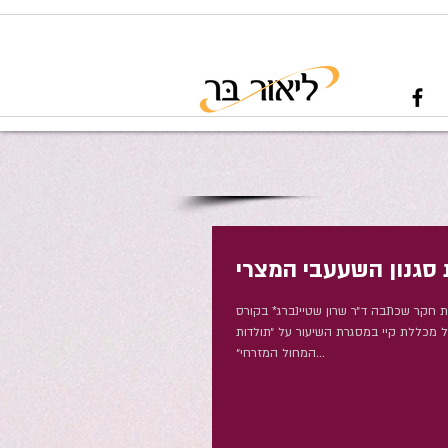
סגנון השעעבי המצרי
ת חקר שכתבה ד״ר שרון שטיינברג* בקורס
 מכללת קיי במסגרת השיעור על ״תולדות
המחול המזרחי״...