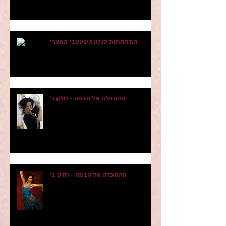
הי דובאי
התפתחות סגנון השעעבי המצרי
מהחפלה אל הבמה - חלק ג׳
מהחפלה אל הבמה - חלק ב׳