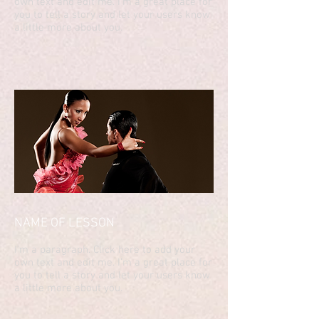
own text and edit me. I’m a great place for
you to tell a story and let your users know
a little more about you.
NAME OF LESSON
​I'm a paragraph. Click here to add your
own text and edit me. I’m a great place for
you to tell a story and let your users know
a little more about you.