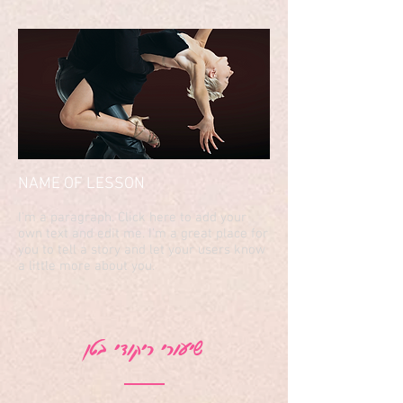
NAME OF LESSON
I'm a paragraph. Click here to add your
own text and edit me. I’m a great place for
you to tell a story and let your users know
a little more about you.
שיעורי ריקודי בטן