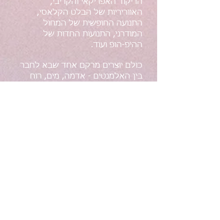
הריקוד האפריקאי והקריבי,
האווריריות של הבלט הקלאסי,
התנועה החופשית של המחול
המודרני, התנועות החדות של
ההיפ-הופ ועוד.
כולם יוצרים מרקם אחד שבא לחבר
בין האלמנטים - אדמה, מים, רוח
ואש.
הדרך שפיתחתי לעבודה אישית על
תודעת הגוף בתנועה, מסייעת
לאנשים להתחבר פנימה, להביע את
המהות הפנימית ולשחרר חסימות
רגשיות וגופניות.
הריקוד מורכב מאינספור תנועות
ואפשרויות הבעה, וכל אחד יכול
לבחור את הדרך שלו.
אני מזמינה אתכם לחוות איתי את